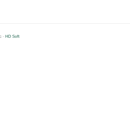
c ·
HD Soft